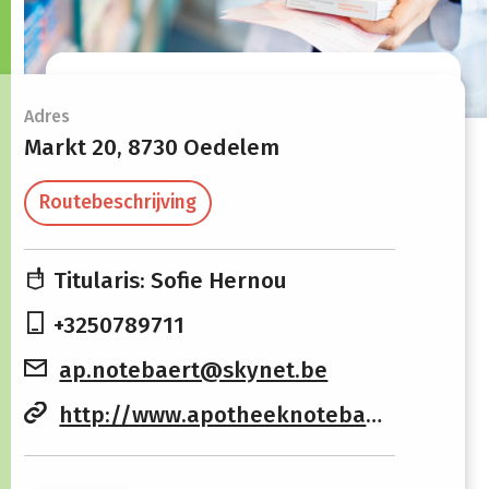
Openingsuren
Adres
Markt 20,
8730 Oedelem
Maandag
08:30 -
13:30 -
Routebeschrijving
12:00
19:00
Dinsdag
08:30 -
13:30 -
Titularis: Sofie Hernou
12:00
19:00
+3250789711
Woensdag
08:30 -
13:30 -
ap.notebaert@skynet.be
12:00
19:00
http://www.apotheeknotebaert.be
Donderdag
08:30 -
Gesloten
12:00