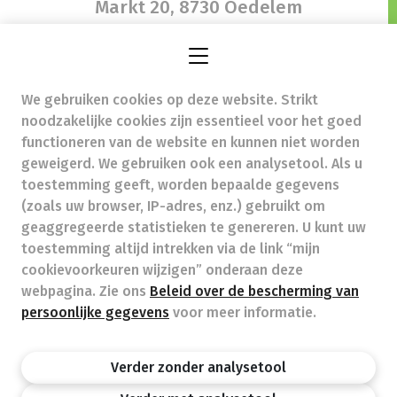
Markt 20,
8730 Oedelem
We gebruiken cookies op deze website. Strikt
ap.notebaert@skynet.be
- Ondernemingsnummer
noodzakelijke cookies zijn essentieel voor het goed
(BTW nr.) (BE)0461051985
functioneren van de website en kunnen niet worden
Beroepstitel:
Apotheker werkzaam in België
geweigerd. We gebruiken ook een analysetool. Als u
toestemming geeft, worden bepaalde gegevens
Beroepsvereniging:
Algemene Pharmaceutische
Bond
autorisatienummer FAGG 312201
(zoals uw browser, IP-adres, enz.) gebruikt om
Valt onder toezicht van de Orde der Apothekers,
geaggregeerde statistieken te genereren. U kunt uw
02/537.42.67, Henri Jasparlaan 94 1060 Brussel
toestemming altijd intrekken via de link “mijn
Deontologie:
Code van de farmaceutische plichtenleer
cookievoorkeuren wijzigen” onderaan deze
Tarieven terugbetaalde zorg
webpagina. Zie ons
Beleid over de bescherming van
persoonlijke gegevens
voor meer informatie.
Apotheek.be
Orde Der Apothekers
FAGG
Verder zonder analysetool
Privacy policy
Wettelijke vermeldingen
Disclaimer
©APB