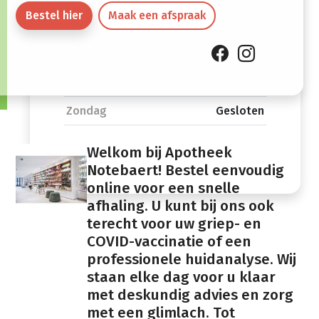
Vrijdag
08:30 -
13:30 -
Bestel hier
Maak een afspraak
12:00
19:00
Zaterdag
08:30 -
Gesloten
12:00
Zondag
Gesloten
Welkom bij Apotheek
Notebaert! Bestel eenvoudig
online voor een snelle
afhaling. U kunt bij ons ook
terecht voor uw griep- en
COVID-vaccinatie of een
professionele huidanalyse. Wij
staan elke dag voor u klaar
met deskundig advies en zorg
met een glimlach. Tot